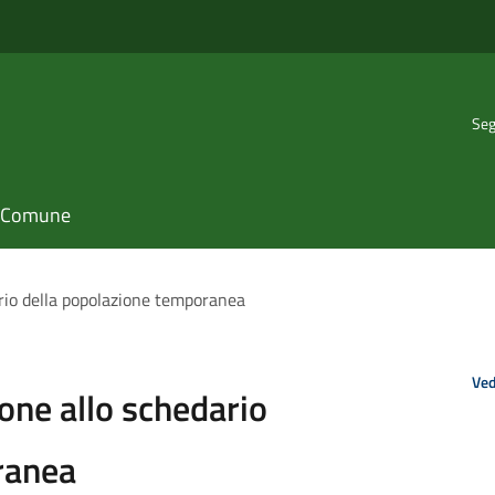
Seg
il Comune
ario della popolazione temporanea
Ved
one allo schedario
ranea