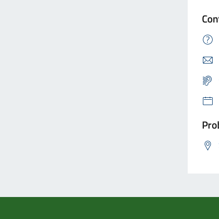
Con
Prob