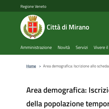
Salta al contenuto principale
Regione Veneto
Città di Mirano
Amministrazione
Novità
Servizi
Vivere 
Home
>
Area demografica: Iscrizione allo sched
Area demografica: Iscrizi
della popolazione tempo