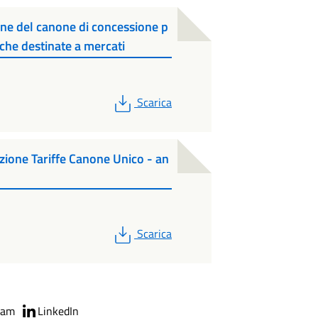
one del canone di concessione p
iche destinate a mercati
PDF
Scarica
ione Tariffe Canone Unico - an
PDF
Scarica
ram
LinkedIn