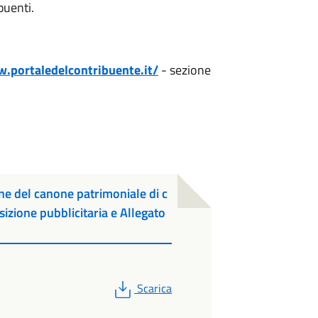
buenti.
.portaledelcontribuente.it/
- sezione
ne del canone patrimoniale di c
izione pubblicitaria e Allegato
PDF
Scarica