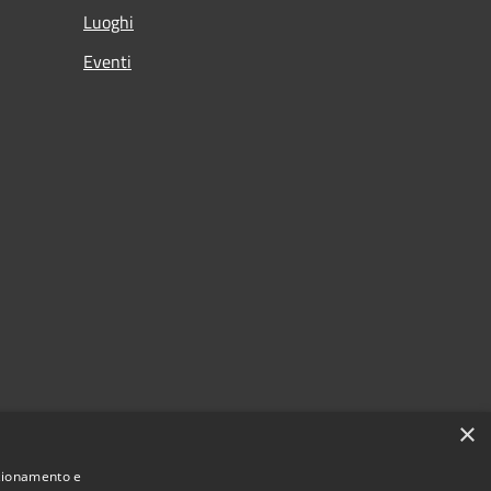
Luoghi
Eventi
×
nzionamento e