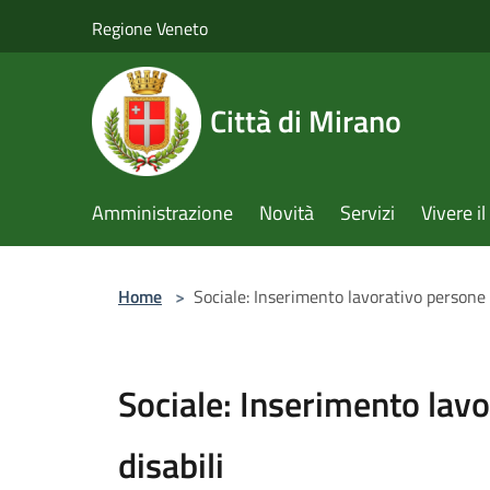
Salta al contenuto principale
Regione Veneto
Città di Mirano
Amministrazione
Novità
Servizi
Vivere 
Home
>
Sociale: Inserimento lavorativo persone 
Sociale: Inserimento lav
disabili