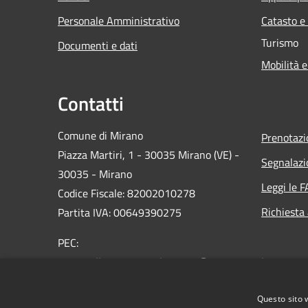
Personale Amministrativo
Catasto e
Turismo
Documenti e dati
Mobilità e
Contatti
Comune di Mirano
Prenotaz
Piazza Martiri, 1 - 30035 Mirano (VE) -
Segnalazi
30035 - Mirano
Leggi le 
Codice Fiscale: 82002010278
Richiesta
Partita IVA: 00649390275
PEC:
protocollo.comune.mirano.ve@pecveneto.it
Centralino Unico: 0039 041 5798311
Questo sito 