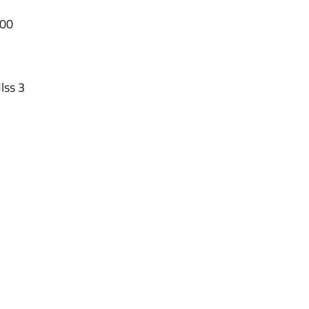
:00
lss 3