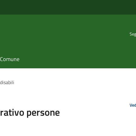
Seg
il Comune
disabili
Ved
orativo persone