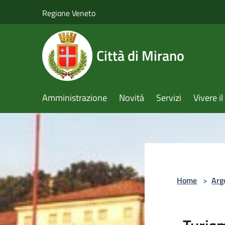
Salta al contenuto principale
Regione Veneto
Città di Mirano
Amministrazione
Novità
Servizi
Vivere 
Home
>
Arg