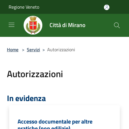
Salta al contenuto principale
Regione Veneto
Città di Mirano
Home
>
Servizi
>
Autorizzazioni
Autorizzazioni
In evidenza
Accesso documentale per altre
pratiche (non edilizie)