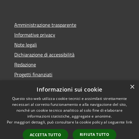
Amministrazione trasparente
Informative privacy
Note legali
Dichiarazione di accessibilità
Redazione
Progetti finanziati
×
Informazioni sui cookie
Questo sito web utilizza cookie tecnici e assimilati strettamente
necessari al corretto funzionamento e alla navigazione del sito,
RSS
Dichiarazione di
nonché un cookie tecnico analitico al solo fine di elaborare
Accessibilità
accessibilità
• Copyright ©
informazioni statistiche, aggregate e anonime.
Privacy
2021 • Comune di Mirano
Per maggiori dettagli, può consultare la cookie policy al seguente
link
Cookie
• Powered by
RIFIUTA TUTTO
Mappa del sito
Municipium
•
Accesso
ACCETTA TUTTO