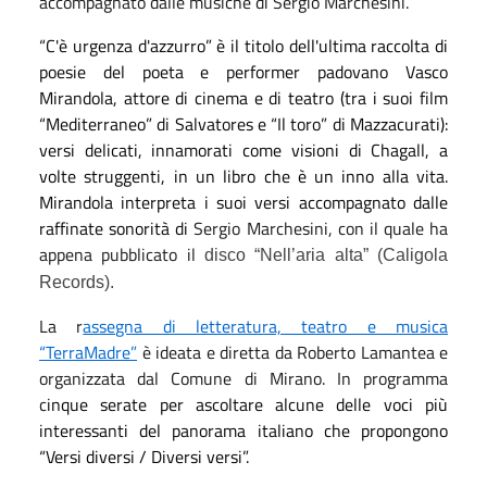
accompagnato dalle musiche di Sergio Marchesini.
“C'è urgenza d'azzurro” è il titolo dell'ultima raccolta di
poesie del poeta e performer padovano Vasco
Mirandola, attore di cinema e di teatro (tra i suoi film
“Mediterraneo” di Salvatores e “Il toro” di Mazzacurati):
versi delicati, innamorati come visioni di Chagall, a
volte struggenti, in un libro che è un inno alla vita.
Mirandola interpreta i suoi versi accompagnato dalle
raffinate sonorità di
Sergio Marchesini, con il quale ha
appena pubblicato il
disco “Nell’aria alta” (Caligola
Records).
La r
assegna di letteratura, teatro e musica
“TerraMadre”
è ideata e diretta da Roberto Lamantea e
organizzata dal Comune di Mirano. In programma
c
inque serate per ascoltare alcune delle voci più
interessanti del panorama italiano che propongono
“Versi diversi / Diversi versi”.