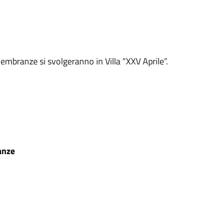
imembranze si svolgeranno in Villa
“
XXV Aprile
”
.
anze