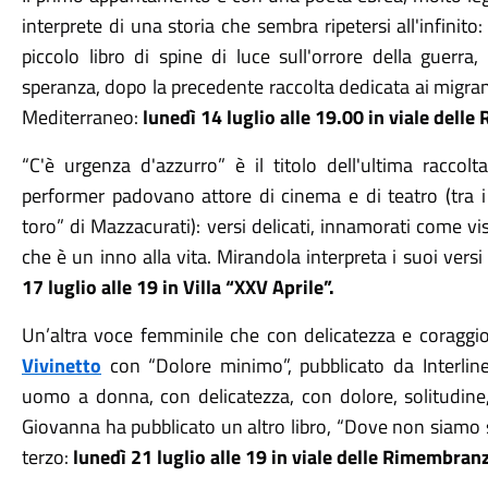
interprete di una storia che sembra ripetersi all'infinito
piccolo libro di spine di luce sull'orrore della guerra
speranza, dopo la precedente raccolta dedicata ai migranti
Mediterraneo:
lunedì 14 luglio alle 19
.00
in viale dell
“
C'è urgenza d'azzurro
”
è il titolo dell'ultima raccol
performer padovano attore di cinema e di teatro (tra i
toro
”
di Mazzacurati): versi delicati, innamorati come visi
che è un inno alla vita. Mirandola interpreta i suoi vers
17 luglio alle 19 in Villa
“
XXV Aprile
”
.
Un
’
altra voce femminile che con delicatezza e coraggi
Vivinetto
con
“
Dolore minimo
”
, pubblicato da Interli
uomo a donna, con delicatezza, con dolore, solitudine, 
Giovanna ha pubblicato un altro libro,
“
Dove non siamo s
terzo:
lunedì 21 luglio alle 19 in viale delle Rimembran