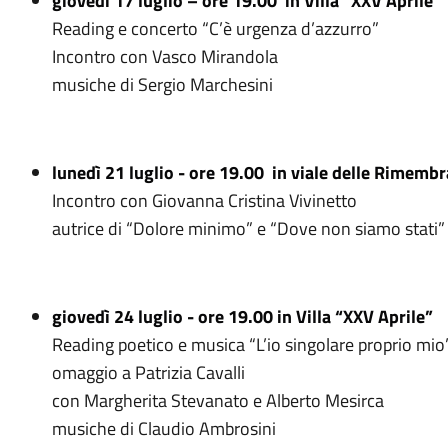
giovedì 17 luglio
– ore
19
.00
in Villa
“
XXV Aprile
”
Reading e concerto “C’è urgenza d’azzurro”
Incontro con Vasco Mirandola
musiche di Sergio Marchesini
lunedì 21 luglio
- ore
19
.00
in viale delle Rimemb
Incontro con Giovanna Cristina Vivinetto
autrice di “Dolore minimo” e “Dove non siamo stati”
giovedì 24 luglio
- ore
19
.00
in Villa
“
XXV Aprile
”
Reading poetico e musica “L’io singolare proprio mio
omaggio a Patrizia Cavalli
con Margherita Stevanato e Alberto Mesirca
musiche di Claudio Ambrosini