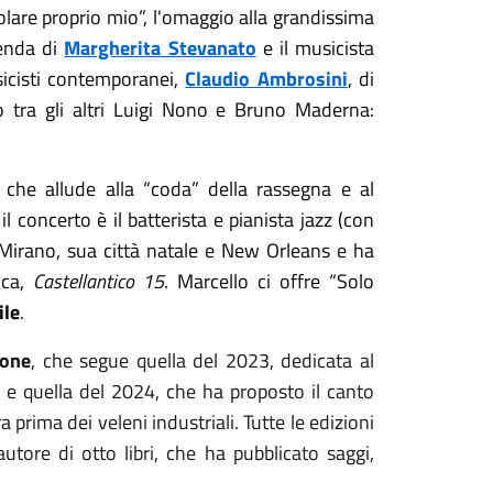
golare proprio mio
”
, l'omaggio alla grandissima
penda di
Margherita Stevanato
e il musicista
icisti contemporanei,
Claudio Ambrosini
, di
 tra gli altri Luigi Nono e Bruno Maderna:
o che allude alla
“
coda
”
della rassegna e al
l concerto è il batterista e pianista jazz (con
a Mirano, sua città natale e New Orleans e ha
ica,
Castellantico 15
. Marcello ci offre
“
Solo
ile
.
ione
, che segue quella del 2023, dedicata al
i e quella del 2024, che ha proposto il canto
prima dei veleni industriali. Tutte le edizioni
tore di otto libri, che ha pubblicato saggi,