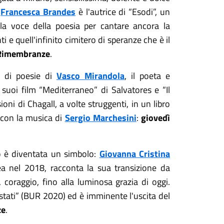
:
Francesca Brandes
è l'autrice di
“
Esodi
”
, un
, la voce della poesia per cantare ancora la
 e quell'infinito cimitero di speranze che è il
e Rimembranze
.
ta di poesie di
Vasco Mirandola
, il poeta e
 suoi film
“
Mediterraneo
”
di Salvatores e
“
Il
oni di Chagall, a volte struggenti, in un libro
i con la musica di
Sergio Marchesini
:
giovedì
o è diventata un simbolo:
Giovanna Cristina
nea nel 2018, racconta la sua transizione da
coraggio, fino alla luminosa grazia di oggi.
tati
”
(BUR 2020) ed è imminente l'uscita del
ze
.