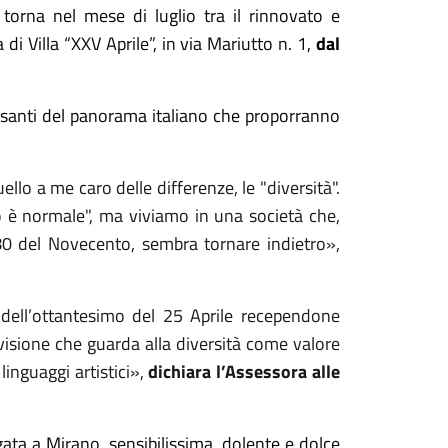
 torna nel mese di luglio tra il rinnovato e
i Villa “XXV Aprile”, in via Mariutto n. 1,
dal
essanti del panorama italiano che proporranno
ello a me caro delle differenze, le "diversità".
o è normale", ma viviamo in una società che,
'80 del Novecento, sembra tornare indietro»,
 dell’ottantesimo del 25
A
prile recependone
a visione che guarda alla diversità come valore
inguaggi artistici»,
dichiara l’Assessora alle
ta a Mirano, sensibilissima, dolente e dolce