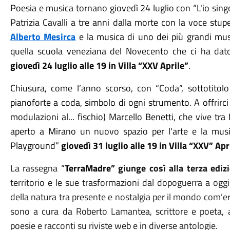
Poesia e musica tornano giovedì 24 luglio con
“
L'io sin
Patrizia Cavalli a tre anni dalla morte con la voce stu
Alberto Mesirca
e la musica di uno dei più grandi mus
quella scuola veneziana del Novecento che ci ha dato
giovedì 24 luglio alle 19 in Villa
“
XXV Aprile
”
.
Chiusura, come l
’
anno scorso, con
“
Coda
”
, sottotitol
pianoforte a coda, simbolo di ogni strumento. A offrirci i
modulazioni al... fischio) Marcello Benetti, che vive tr
aperto a Mirano un nuovo spazio per l'arte e la mus
Playground
”
giovedì 31 luglio alle 19 in Villa
“
XXV
”
Apr
La rassegna
“
TerraMadre”
giunge così alla terza ediz
territorio e le sue trasformazioni dal dopoguerra a ogg
della natura tra presente e nostalgia per il mondo com’era 
sono a cura da Roberto Lamantea, scrittore e poeta, au
poesie e racconti su riviste web e in diverse antologie.