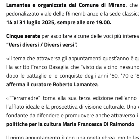
Lamantea e organizzata dal Comune di Mirano
, che
pedonalizzato viale delle Rimembranze e la sede classica d
14 al 31 luglio 2025, sempre alle ore 19.00.
Cinque serate
per ascoltare alcune delle voci più inter
“Versi diversi / Diversi versi”.
«Il tema che attraversa gli appuntamenti quest
’
anno è qu
Ha scritto Franco Basaglia che "visto da vicino nessun
dopo le battaglie e le conquiste degli anni '60, '70 e 
afferma il curatore Roberto Lamantea
.
«
“
Terramadre
”
torna alla sua terza edizione nell’anno
l’afflato ideale e la prospettiva di visione culturale. Un
fondante da difendere e promuovere anche attraverso i l
politiche per la cultura Maria Francesca Di Raimondo
.
Il primo appuntamento è con una poeta ebrea, molto lega