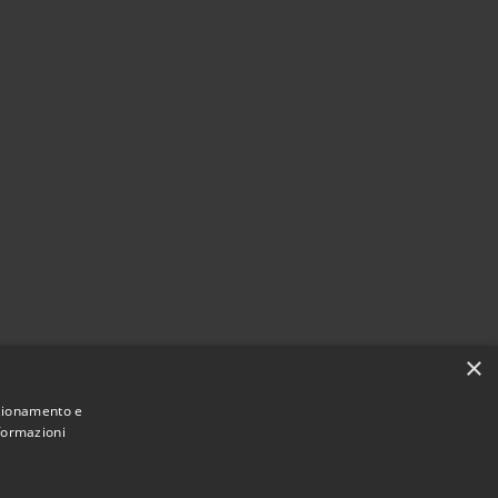
×
nzionamento e
nformazioni