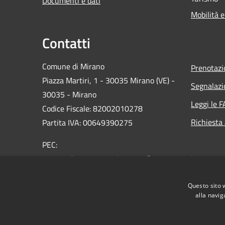
Documenti e dati
Mobilità e
Contatti
Comune di Mirano
Prenotaz
Piazza Martiri, 1 - 30035 Mirano (VE) -
Segnalazi
30035 - Mirano
Leggi le 
Codice Fiscale: 82002010278
Richiesta
Partita IVA: 00649390275
PEC:
protocollo.comune.mirano.ve@pecveneto.it
Centralino Unico: 0039 041 5798311
Questo sito 
alla navig