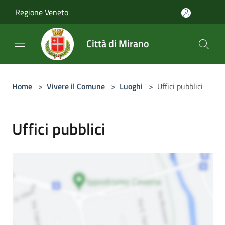
Salta al contenuto principale
Regione Veneto
Città di Mirano
Home
>
Vivere il Comune
>
Luoghi
>
Uffici pubblici
Uffici pubblici