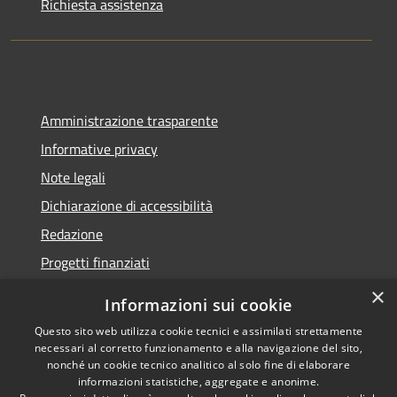
Richiesta assistenza
Amministrazione trasparente
Informative privacy
Note legali
Dichiarazione di accessibilità
Redazione
Progetti finanziati
×
Informazioni sui cookie
Questo sito web utilizza cookie tecnici e assimilati strettamente
necessari al corretto funzionamento e alla navigazione del sito,
RSS
Dichiarazione di
nonché un cookie tecnico analitico al solo fine di elaborare
Accessibilità
accessibilità
• Copyright ©
informazioni statistiche, aggregate e anonime.
Privacy
2021 • Comune di Mirano