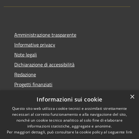
Amministrazione trasparente
Informative privacy
Note legali
Dichiarazione di accessibilità
Redazione
Progetti finanziati
×
Informazioni sui cookie
Questo sito web utilizza cookie tecnici e assimilati strettamente
necessari al corretto funzionamento e alla navigazione del sito,
RSS
Dichiarazione di
nonché un cookie tecnico analitico al solo fine di elaborare
Accessibilità
accessibilità
• Copyright ©
informazioni statistiche, aggregate e anonime.
Privacy
2021 • Comune di Mirano
Per maggiori dettagli, può consultare la cookie policy al seguente
link
Cookie
• Powered by