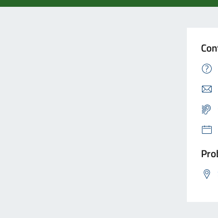
Con
Prob