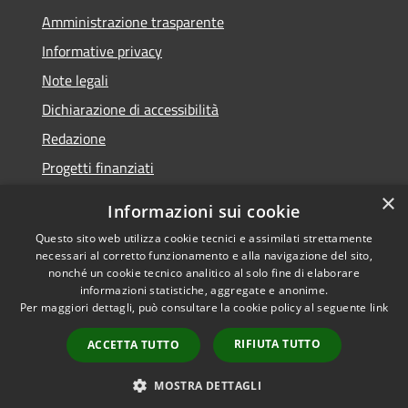
Amministrazione trasparente
Informative privacy
Note legali
Dichiarazione di accessibilità
Redazione
Progetti finanziati
×
Informazioni sui cookie
Questo sito web utilizza cookie tecnici e assimilati strettamente
necessari al corretto funzionamento e alla navigazione del sito,
RSS
Dichiarazione di
nonché un cookie tecnico analitico al solo fine di elaborare
Accessibilità
accessibilità
• Copyright ©
informazioni statistiche, aggregate e anonime.
Privacy
2021 • Comune di Mirano
Per maggiori dettagli, può consultare la cookie policy al seguente
link
Cookie
• Powered by
RIFIUTA TUTTO
Mappa del sito
Municipium
•
Accesso
ACCETTA TUTTO
redazione
MOSTRA DETTAGLI