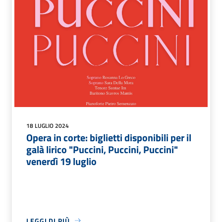
18 LUGLIO 2024
Opera in corte: biglietti disponibili per il
galà lirico "Puccini, Puccini, Puccini"
venerdì 19 luglio
LEGGI DI PIÙ