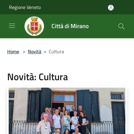
Salta al contenuto principale
Regione Veneto
Città di Mirano
Home
>
Novità
>
Cultura
Novità: Cultura