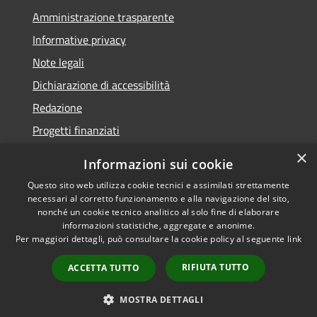
Amministrazione trasparente
Informative privacy
Note legali
Dichiarazione di accessibilità
Redazione
Progetti finanziati
×
Informazioni sui cookie
Questo sito web utilizza cookie tecnici e assimilati strettamente
necessari al corretto funzionamento e alla navigazione del sito,
RSS
Dichiarazione di
nonché un cookie tecnico analitico al solo fine di elaborare
Accessibilità
accessibilità
• Copyright ©
informazioni statistiche, aggregate e anonime.
Privacy
2021 • Comune di Mirano
Per maggiori dettagli, può consultare la cookie policy al seguente
link
Cookie
• Powered by
RIFIUTA TUTTO
Mappa del sito
Municipium
•
Accesso
ACCETTA TUTTO
redazione
MOSTRA DETTAGLI