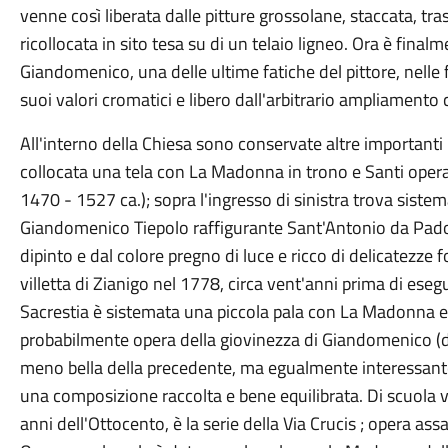
venne così liberata dalle pitture grossolane, staccata, tra
ricollocata in sito tesa su di un telaio ligneo. Ora è finalme
Giandomenico, una delle ultime fatiche del pittore, nelle
suoi valori cromatici e libero dall'arbitrario ampliamento
All'interno della Chiesa sono conservate altre importanti p
collocata una tela con La Madonna in trono e Santi oper
1470 - 1527 ca.); sopra l'ingresso di sinistra trova siste
Giandomenico Tiepolo raffigurante Sant'Antonio da Pado
dipinto e dal colore pregno di luce e ricco di delicatezze f
villetta di Zianigo nel 1778, circa vent'anni prima di esegu
Sacrestia è sistemata una piccola pala con La Madonna e
probabilmente opera della giovinezza di Giandomenico (dat
meno bella della precedente, ma egualmente interessant
una composizione raccolta e bene equilibrata. Di scuola v
anni dell'Ottocento, è la serie della Via Crucis ; opera assa