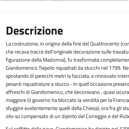
Descrizione
La costruzione, in origine della fine del Quattrocento (c
che recava tracce dell'originale decorazione sulle travatu
figurazione della Madonna), fu trasformata completament
Giandomenico Tiepolo riquadrati da stucchi nel 1799. Nel 
spostando di parecchi metri la facciata, e rinnovato inte
pesanti riquadrature a stucco.- In quell'occasione presero 
affreschi di Giandomenico, che decoravano , quasi sicuramen
maggiore (il governo ha bloccato la vendita per la Francia, n
sfuggire evidentemente quelli della Chiesa); ora fra gli s
olio su compensato di un dipinto del Correggio e del Rub
Sul soffitto della nave, Giandomenico ha dipinto nel 17