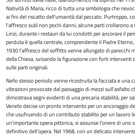
Natività di Maria, ricco di tutta una simbologia che riev
ai fini del riscatto dell'umanità dal peccato. Purtroppo, c
l'affresco subì non pochi danni; alcune parti crollarono a 
Linzi, durante i restauri da lui condotti per ancorare il p
perduta è quella centrale, comprendente il Padre Eterno,
1930 l'affresco del soffitto venne allungato di parecchi m
della Chiesa, svisando la figurazione con forti intervent
sulle parti originali.
Nello stesso periodo venne ricostruita la facciata e una ca
vibrazioni provocate dal passaggio di mezzi sull'asfalto che
dimostrava segni evidenti di una precaria stabilità; per sal
Veneto decise un pronto intervento per un ancoraggio del
che usufruendo di un contributo stabilito per un lavoro lim
un'importante opera pittorica, si assunse l'onere di uno 
definitivo dell'opera. Nel 1968, con un delicato intervento,