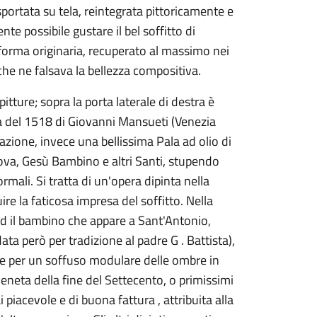
sportata su tela, reintegrata pittoricamente e
nte possibile gustare il bel soffitto di
 forma originaria, recuperato al massimo nei
 che ne falsava la bellezza compositiva.
itture; sopra la porta laterale di destra è
a del 1518 di Giovanni Mansueti (Venezia
mazione, invece una bellissima Pala ad olio di
va, Gesù Bambino e altri Santi, stupendo
ormali. Si tratta di un'opera dipinta nella
ire la faticosa impresa del soffitto. Nella
d il bambino che appare a Sant'Antonio,
a però per tradizione al padre G . Battista),
e per un soffuso modulare delle ombre in
eneta della fine del Settecento, o primissimi
i piacevole e di buona fattura , attribuita alla