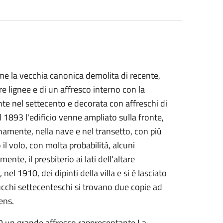
ome la vecchia canonica demolita di recente,
re lignee e di un affresco interno con la
e nel settecento e decorata con affreschi di
1893 l'edificio venne ampliato sulla fronte,
rnamente, nella nave e nel transetto, con più
il volo, con molta probabilità, alcuni
te, il presbiterio ai lati dell'altare
el 1910, dei dipinti della villa e si è lasciato
tucchi settecenteschi si trovano due copie ad
ens.
99 un grande affresco rappresentante La