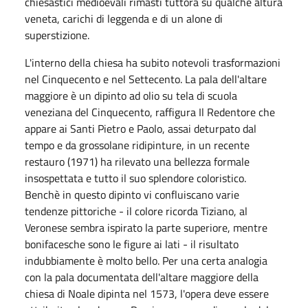
chiesastici medioevali rimasti tuttora su qualche altura
veneta, carichi di leggenda e di un alone di
superstizione.
L'interno della chiesa ha subito notevoli trasformazioni
nel Cinquecento e nel Settecento. La pala dell'altare
maggiore è un dipinto ad olio su tela di scuola
veneziana del Cinquecento, raffigura Il Redentore che
appare ai Santi Pietro e Paolo, assai deturpato dal
tempo e da grossolane ridipinture, in un recente
restauro (1971) ha rilevato una bellezza formale
insospettata e tutto il suo splendore coloristico.
Benchè in questo dipinto vi confluiscano varie
tendenze pittoriche - il colore ricorda Tiziano, al
Veronese sembra ispirato la parte superiore, mentre
bonifacesche sono le figure ai lati - il risultato
indubbiamente è molto bello. Per una certa analogia
con la pala documentata dell'altare maggiore della
chiesa di Noale dipinta nel 1573, l'opera deve essere