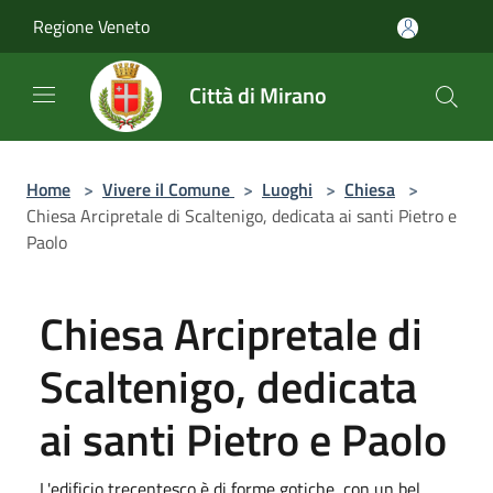
Salta al contenuto principale
Regione Veneto
Città di Mirano
Home
>
Vivere il Comune
>
Luoghi
>
Chiesa
>
Chiesa Arcipretale di Scaltenigo, dedicata ai santi Pietro e
Paolo
Chiesa Arcipretale di
Scaltenigo, dedicata
ai santi Pietro e Paolo
L'edificio trecentesco è di forme gotiche, con un bel