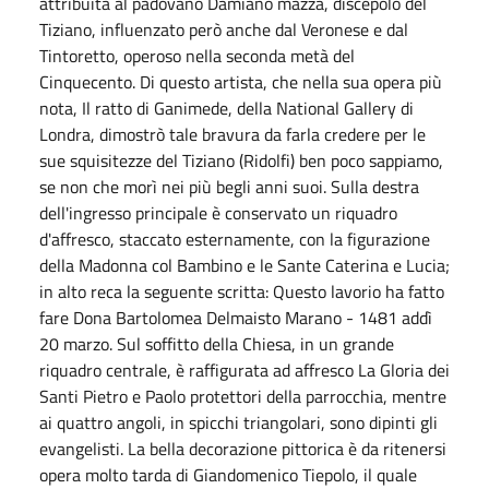
attribuita al padovano Damiano mazza, discepolo del
Tiziano, influenzato però anche dal Veronese e dal
Tintoretto, operoso nella seconda metà del
Cinquecento. Di questo artista, che nella sua opera più
nota, Il ratto di Ganimede, della National Gallery di
Londra, dimostrò tale bravura da farla credere per le
sue squisitezze del Tiziano (Ridolfi) ben poco sappiamo,
se non che morì nei più begli anni suoi. Sulla destra
dell'ingresso principale è conservato un riquadro
d'affresco, staccato esternamente, con la figurazione
della Madonna col Bambino e le Sante Caterina e Lucia;
in alto reca la seguente scritta: Questo lavorio ha fatto
fare Dona Bartolomea Delmaisto Marano - 1481 addì
20 marzo. Sul soffitto della Chiesa, in un grande
riquadro centrale, è raffigurata ad affresco La Gloria dei
Santi Pietro e Paolo protettori della parrocchia, mentre
ai quattro angoli, in spicchi triangolari, sono dipinti gli
evangelisti. La bella decorazione pittorica è da ritenersi
opera molto tarda di Giandomenico Tiepolo, il quale