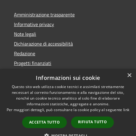
Amministrazione trasparente
Informative privacy
Note legali
Dichiarazione di accessibilità
Redazione
Progetti finanziati
×
Informazioni sui cookie
Questo sito web utilizza cookie tecnici e assimilati strettamente
necessari al corretto funzionamento e alla navigazione del sito,
RSS
Dichiarazione di
nonché un cookie tecnico analitico al solo fine di elaborare
Accessibilità
accessibilità
• Copyright ©
informazioni statistiche, aggregate e anonime.
Privacy
2021 • Comune di Mirano
Per maggiori dettagli, può consultare la cookie policy al seguente
link
Cookie
• Powered by
RIFIUTA TUTTO
Mappa del sito
Municipium
•
Accesso
ACCETTA TUTTO
redazione
MOSTRA DETTAGLI