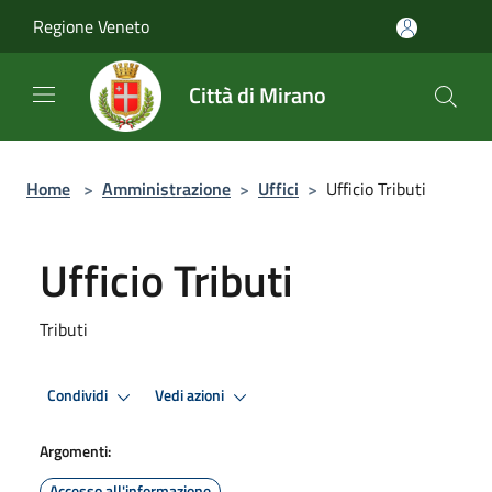
Salta al contenuto principale
Regione Veneto
Città di Mirano
Home
>
Amministrazione
>
Uffici
>
Ufficio Tributi
Ufficio Tributi
Tributi
Condividi
Vedi azioni
Argomenti:
Accesso all'informazione