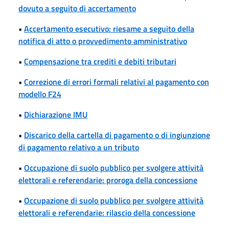
dovuto a seguito di accertamento
•
Accertamento esecutivo: riesame a seguito della
notifica di atto o provvedimento amministrativo
•
Compensazione tra crediti e debiti tributari
•
Correzione di errori formali relativi al pagamento con
modello F24
•
Dichiarazione IMU
•
Discarico della cartella di pagamento o di ingiunzione
di pagamento relativo a un tributo
•
Occupazione di suolo pubblico per svolgere attività
elettorali e referendarie: proroga della concessione
•
Occupazione di suolo pubblico per svolgere attività
elettorali e referendarie: rilascio della concessione