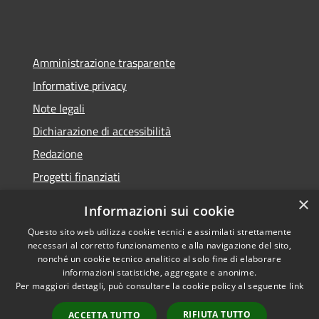
Amministrazione trasparente
Informative privacy
Note legali
Dichiarazione di accessibilità
Redazione
Progetti finanziati
×
Informazioni sui cookie
Questo sito web utilizza cookie tecnici e assimilati strettamente
necessari al corretto funzionamento e alla navigazione del sito,
RSS
Dichiarazione di
nonché un cookie tecnico analitico al solo fine di elaborare
Accessibilità
accessibilità
• Copyright ©
informazioni statistiche, aggregate e anonime.
Privacy
2021 • Comune di Mirano
Per maggiori dettagli, può consultare la cookie policy al seguente
link
Cookie
• Powered by
RIFIUTA TUTTO
Mappa del sito
Municipium
•
Accesso
ACCETTA TUTTO