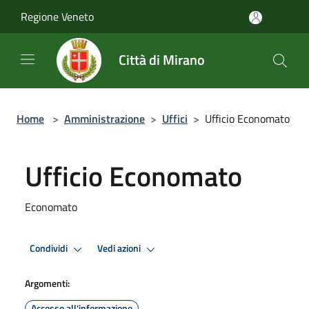
Salta al contenuto principale
Regione Veneto
Città di Mirano
Home
>
Amministrazione
>
Uffici
>
Ufficio Economato
Ufficio Economato
Economato
Condividi
Vedi azioni
Argomenti:
Accesso all'informazione