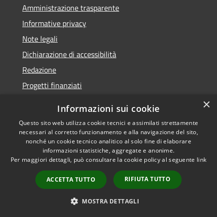
Amministrazione trasparente
Informative privacy
Note legali
Dichiarazione di accessibilità
Redazione
Progetti finanziati
×
Informazioni sui cookie
Questo sito web utilizza cookie tecnici e assimilati strettamente
necessari al corretto funzionamento e alla navigazione del sito,
RSS
Dichiarazione di
nonché un cookie tecnico analitico al solo fine di elaborare
Accessibilità
accessibilità
• Copyright ©
informazioni statistiche, aggregate e anonime.
Privacy
2021 • Comune di Mirano
Per maggiori dettagli, può consultare la cookie policy al seguente
link
Cookie
• Powered by
Mappa del sito
Municipium
•
Accesso
RIFIUTA TUTTO
ACCETTA TUTTO
redazione
MOSTRA DETTAGLI