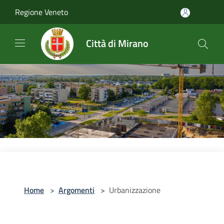
Salta al contenuto principale
Regione Veneto
Città di Mirano
Home
>
Argomenti
>
Urbanizzazione