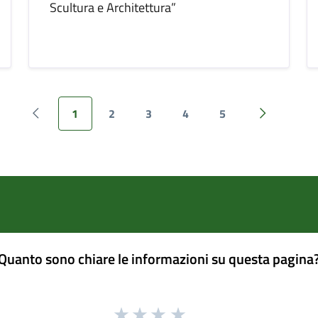
Scultura e Architettura”
1
2
3
4
5
Pagina precedente
Pagina suc
Quanto sono chiare le informazioni su questa pagina