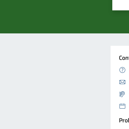
Con
Prob