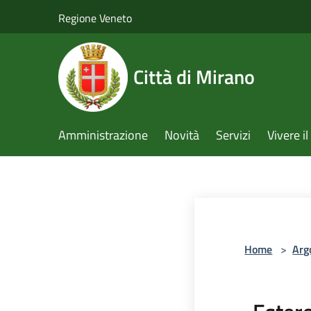
Salta al contenuto principale
Regione Veneto
Città di Mirano
Amministrazione
Novità
Servizi
Vivere 
Home
>
Arg