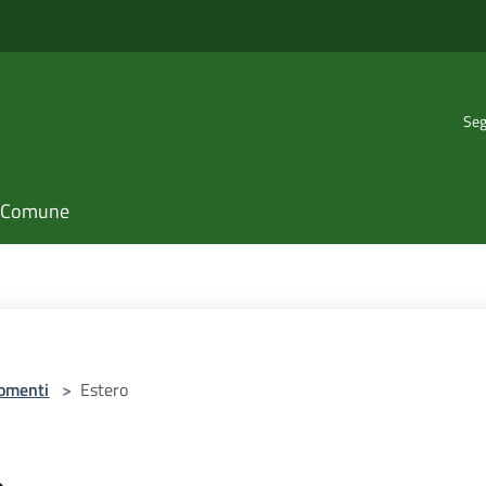
Seg
il Comune
omenti
>
Estero