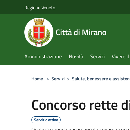
Salta al contenuto principale
Regione Veneto
Città di Mirano
Amministrazione
Novità
Servizi
Vivere 
Home
>
Servizi
>
Salute, benessere e assisten
Concorso rette d
Servizio attivo
Qualora si renda necessario il ricovero di un 