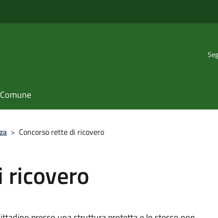
Seg
il Comune
za
>
Concorso rette di ricovero
i ricovero
cittadino presso una struttura protetta e lo stesso non