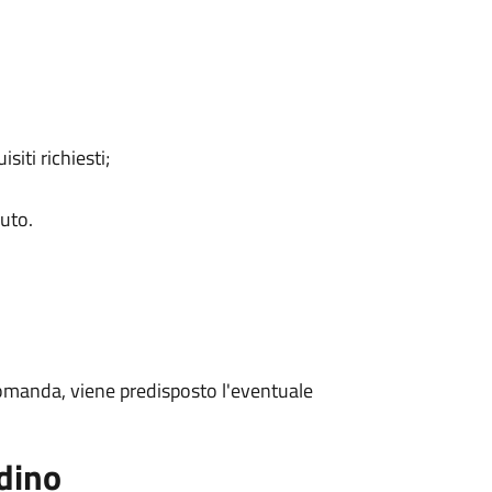
siti richiesti;
uto.
domanda, viene predisposto l'eventuale
adino