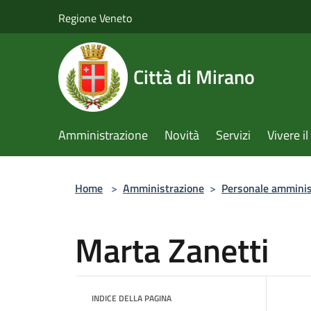
Salta al contenuto principale
Regione Veneto
Città di Mirano
Amministrazione
Novità
Servizi
Vivere 
Home
>
Amministrazione
>
Personale amminis
Marta Zanetti
INDICE DELLA PAGINA