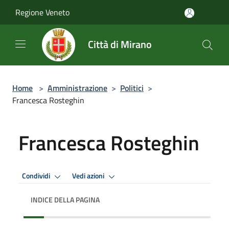
Salta al contenuto principale
Regione Veneto
Città di Mirano
Home
>
Amministrazione
>
Politici
>
Francesca Rosteghin
Francesca Rosteghin
Condividi
Vedi azioni
INDICE DELLA PAGINA