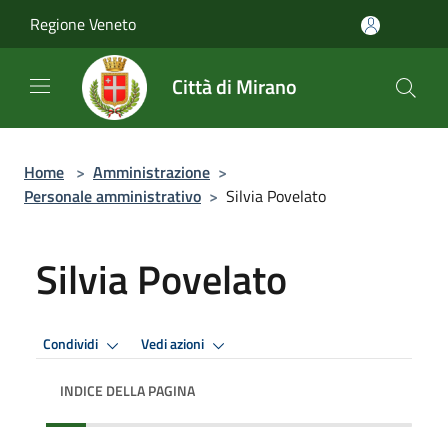
Salta al contenuto principale
Regione Veneto
Città di Mirano
Home
>
Amministrazione
>
Personale amministrativo
>
Silvia Povelato
Silvia Povelato
Condividi
Vedi azioni
INDICE DELLA PAGINA