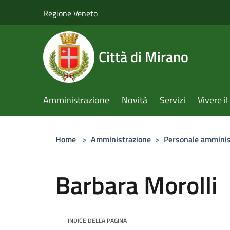
Salta al contenuto principale
Regione Veneto
Città di Mirano
Amministrazione
Novità
Servizi
Vivere 
Home
>
Amministrazione
>
Personale amminis
Barbara Morolli
INDICE DELLA PAGINA