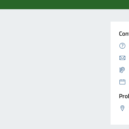
Con
Prob