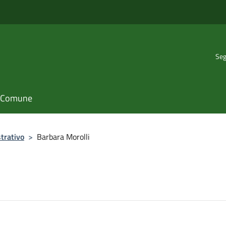
Seg
il Comune
trativo
>
Barbara Morolli