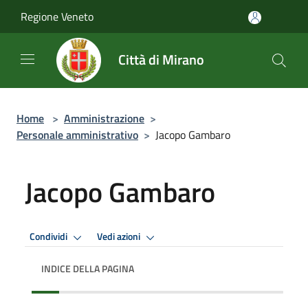
Salta al contenuto principale
Regione Veneto
Città di Mirano
Home
>
Amministrazione
>
Personale amministrativo
>
Jacopo Gambaro
Jacopo Gambaro
Condividi
Vedi azioni
INDICE DELLA PAGINA