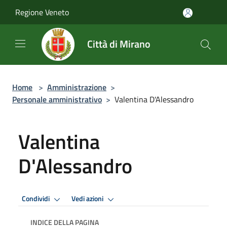
Salta al contenuto principale
Regione Veneto
Città di Mirano
Home
>
Amministrazione
>
Personale amministrativo
>
Valentina D'Alessandro
Valentina
D'Alessandro
Condividi
Vedi azioni
INDICE DELLA PAGINA