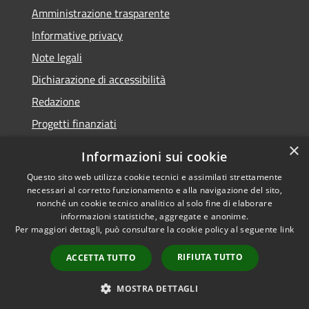
Amministrazione trasparente
Informative privacy
Note legali
Dichiarazione di accessibilità
Redazione
Progetti finanziati
×
Informazioni sui cookie
Questo sito web utilizza cookie tecnici e assimilati strettamente
necessari al corretto funzionamento e alla navigazione del sito,
RSS
Dichiarazione di
nonché un cookie tecnico analitico al solo fine di elaborare
Accessibilità
accessibilità
• Copyright ©
informazioni statistiche, aggregate e anonime.
Privacy
2021 • Comune di Mirano
Per maggiori dettagli, può consultare la cookie policy al seguente
link
Cookie
• Powered by
RIFIUTA TUTTO
Mappa del sito
Municipium
•
Accesso
ACCETTA TUTTO
redazione
MOSTRA DETTAGLI