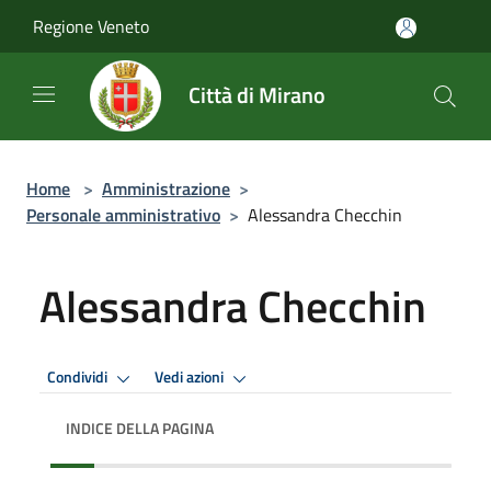
Salta al contenuto principale
Regione Veneto
Città di Mirano
Home
>
Amministrazione
>
Personale amministrativo
>
Alessandra Checchin
Alessandra Checchin
Condividi
Vedi azioni
INDICE DELLA PAGINA