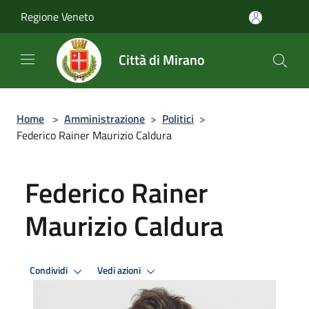
Salta al contenuto principale
Regione Veneto
Città di Mirano
Home
>
Amministrazione
>
Politici
>
Federico Rainer Maurizio Caldura
Federico Rainer
Maurizio Caldura
Condividi
Vedi azioni