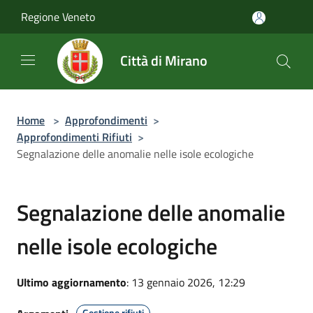
Salta al contenuto principale
Regione Veneto
Città di Mirano
Home
>
Approfondimenti
>
Approfondimenti Rifiuti
>
Segnalazione delle anomalie nelle isole ecologiche
Segnalazione delle anomalie
nelle isole ecologiche
Ultimo aggiornamento
: 13 gennaio 2026, 12:29
Gestione rifiuti