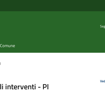
Seg
il Comune
I
Ved
i interventi - PI