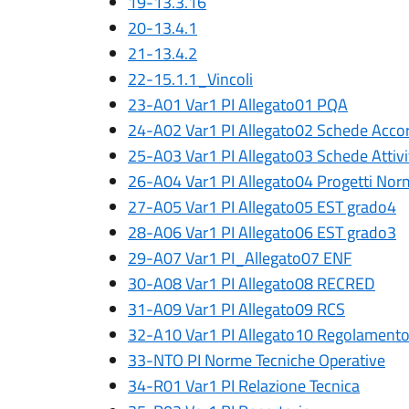
19-13.3.16
20-13.4.1
21-13.4.2
22-15.1.1_Vincoli
23-A01 Var1 PI Allegato01 PQA
24-A02 Var1 PI Allegato02 Schede Accor
25-A03 Var1 PI Allegato03 Schede Attivi
26-A04 Var1 PI Allegato04 Progetti Nor
27-A05 Var1 PI Allegato05 EST grado4
28-A06 Var1 PI Allegato06 EST grado3
29-A07 Var1 PI_Allegato07 ENF
30-A08 Var1 PI Allegato08 RECRED
31-A09 Var1 PI Allegato09 RCS
32-A10 Var1 PI Allegato10 Regolamento 
33-NTO PI Norme Tecniche Operative
34-R01 Var1 PI Relazione Tecnica