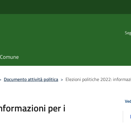
Seg
il Comune
>
Documento attività politica
>
Elezioni politiche 2022: informazi
Ved
informazioni per i