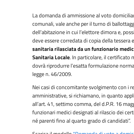
La domanda di ammissione al voto domiciliare
comunali, vale anche per il turno di ballottagg
dell’abitazione in cui l’elettore dimora e, pos
deve essere corredata di copia della tessera e
sanitaria rilasciata da un funzionario medi
Sanitaria Locale
. In particolare, il certifica
dovrà riprodurre l’esatta formulazione normati
legge n. 46/2009.
Nei casi di concomitante svolgimento con i re
amministrative, si richiamano, in quanto applic
all’art. 41, settimo comma, del d.P.R. 16 magg
funzionari medici designati al rilascio dei ce
né parenti fino al quarto grado di candidati”.
Scarica il modello
"Domanda di voto a domicil