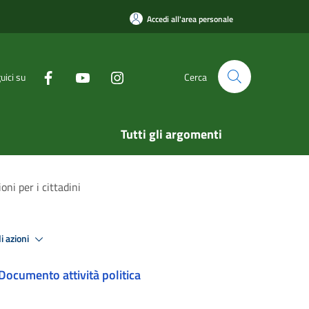
Accedi all'area personale
uici su
Cerca
Tutti gli argomenti
oni per i cittadini
i azioni
Documento attività politica