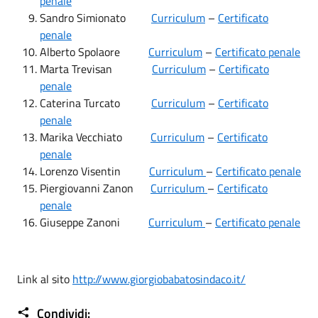
penale
Sandro Simionato
Curriculum
–
Certificato
penale
Alberto Spolaore
Curriculum
–
Certificato penale
Marta Trevisan
Curriculum
–
Certificato
penale
Caterina Turcato
Curriculum
–
Certificato
penale
Marika Vecchiato
Curriculum
–
Certificato
penale
Lorenzo Visentin
Curriculum
–
Certificato penale
Piergiovanni Zanon
Curriculum
–
Certificato
penale
Giuseppe Zanoni
Curriculum
–
Certificato penale
Link al sito
http://www.giorgiobabatosindaco.it/
Condividi: