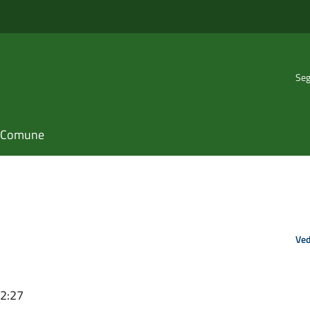
Seg
il Comune
Ved
12:27