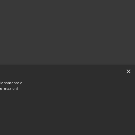
×
nzionamento e
nformazioni
• Copyright © 2021 • Comune di Mirano •
ibilità
Powered by
•
Municipium
Accesso redazione