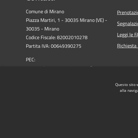
Comune di Mirano
Prenotaz
Piazza Martiri, 1 - 30035 Mirano (VE) -
Segnalazi
30035 - Mirano
Leggi le 
Codice Fiscale: 82002010278
Richiesta
Partita IVA: 00649390275
PEC:
protocollo.comune.mirano.ve@pecveneto.it
Centralino Unico: 0039 041 5798311
Questo sito 
alla navig
RSS
Accessibilità
Privacy
Cookie
Mappa de