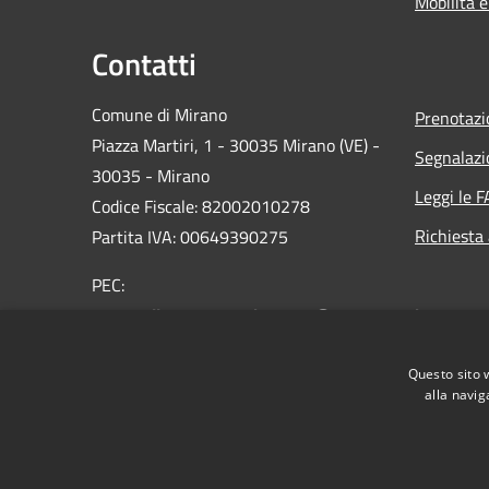
Mobilità e
Contatti
Comune di Mirano
Prenotaz
Piazza Martiri, 1 - 30035 Mirano (VE) -
Segnalazi
30035 - Mirano
Leggi le 
Codice Fiscale: 82002010278
Richiesta
Partita IVA: 00649390275
PEC:
protocollo.comune.mirano.ve@pecveneto.it
Centralino Unico: 0039 041 5798311
Questo sito 
alla navig
RSS
Accessibilità
Privacy
Cookie
Mappa de