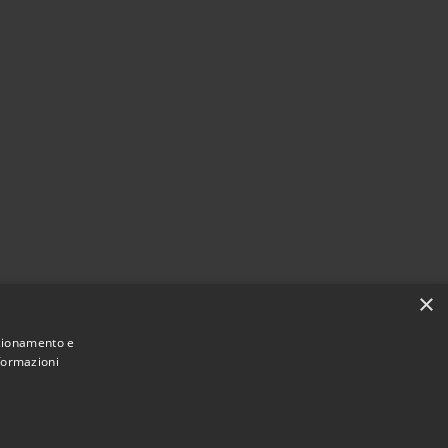
×
nzionamento e
nformazioni
• Copyright © 2021 • Comune di Mirano •
ibilità