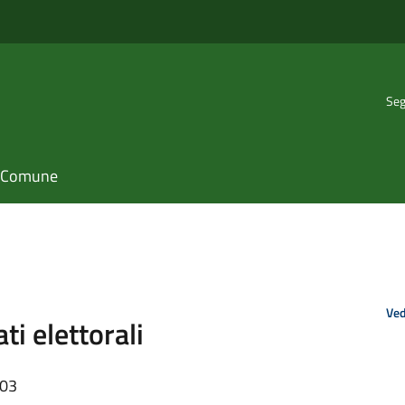
Seg
il Comune
Ved
i elettorali
:03