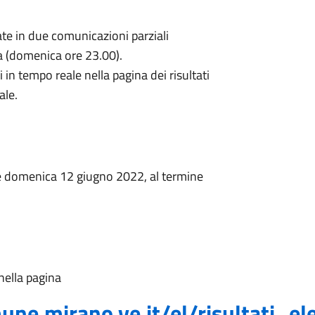
ate in due comunicazioni parziali
a (domenica ore 23.00).
i in tempo reale nella pagina dei risultati
ale.
te domenica 12 giugno 2022, al termine
 nella pagina
une.mirano.ve.it/el/risultati_el