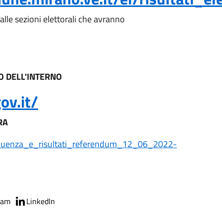
le sezioni elettorali che avranno
RO DELL'INTERNO
ov.it/
RA
/Affluenza_e_risultati_referendum_12_06_2022-
ram
LinkedIn