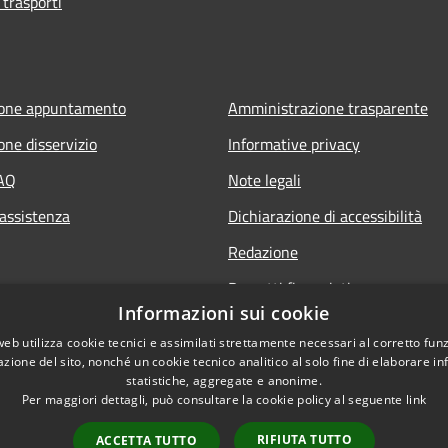
 trasporti
ione appuntamento
Amministrazione trasparente
one disservizio
Informative privacy
FAQ
Note legali
 assistenza
Dichiarazione di accessibilità
Redazione
Progetti finanziati
Informazioni sui cookie
web utilizza cookie tecnici e assimilati strettamente necessari al corretto fu
azione del sito, nonché un cookie tecnico analitico al solo fine di elaborare i
statistiche, aggregate e anonime.
Per maggiori dettagli, può consultare la cookie policy al seguente
link
l sito
Dichiarazione di access
RIFIUTA TUTTO
ACCETTA TUTTO