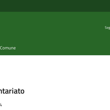
Seg
il Comune
ntariato
14