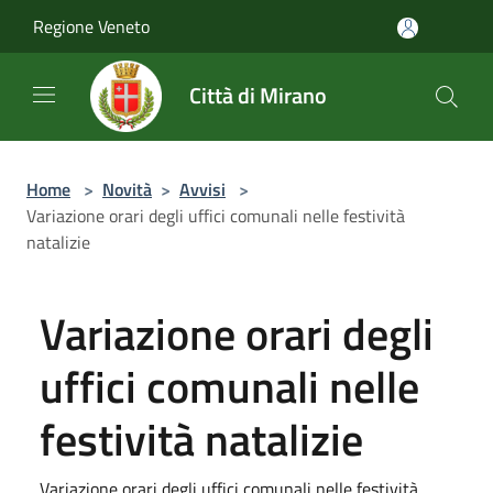
Salta al contenuto principale
Regione Veneto
Città di Mirano
Home
>
Novità
>
Avvisi
>
Variazione orari degli uffici comunali nelle festività
natalizie
Variazione orari degli
uffici comunali nelle
festività natalizie
Variazione orari degli uffici comunali nelle festività