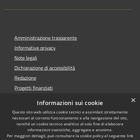
Amministrazione trasparente
Informative privacy
Note legali
Dichiarazione di accessibilità
Redazione
Progetti finanziati
×
Informazioni sui cookie
Questo sito web utilizza cookie tecnici e assimilati strettamente
necessari al corretto funzionamento e alla navigazione del sito,
RSS
Dichiarazione di
nonché un cookie tecnico analitico al solo fine di elaborare
Accessibilità
accessibilità
• Copyright ©
informazioni statistiche, aggregate e anonime.
Privacy
2021 • Comune di Mirano
Per maggiori dettagli, può consultare la cookie policy al seguente
link