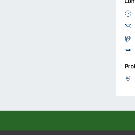
Con
Prob