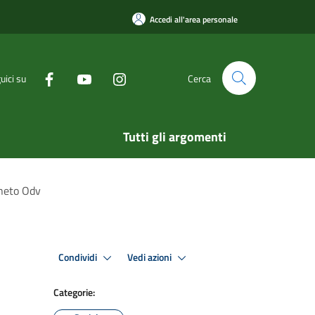
Accedi all'area personale
uici su
Cerca
Tutti gli argomenti
eneto Odv
Condividi
Vedi azioni
Categorie: