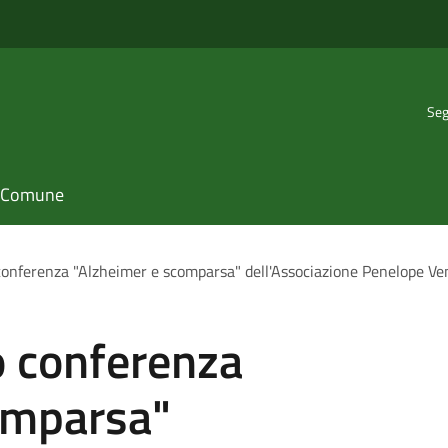
Seg
il Comune
conferenza "Alzheimer e scomparsa" dell'Associazione Penelope V
o conferenza
omparsa"