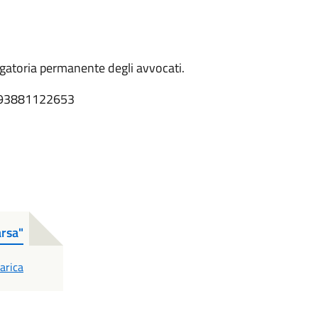
ligatoria permanente degli avvocati.
 +393881122653
rsa"
DF
arica