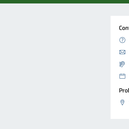
Con
Prob