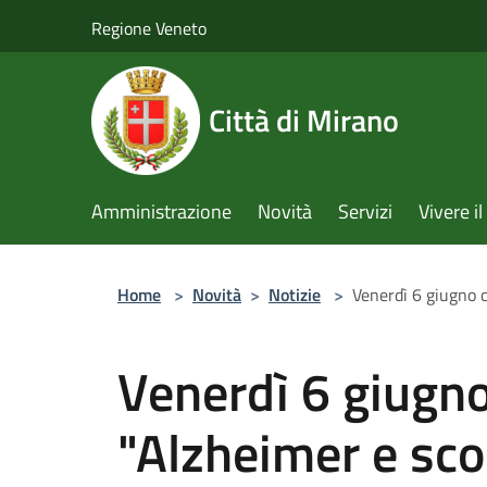
Salta al contenuto principale
Regione Veneto
Città di Mirano
Amministrazione
Novità
Servizi
Vivere 
Home
>
Novità
>
Notizie
>
Venerdì 6 giugno 
Venerdì 6 giugn
"Alzheimer e sc