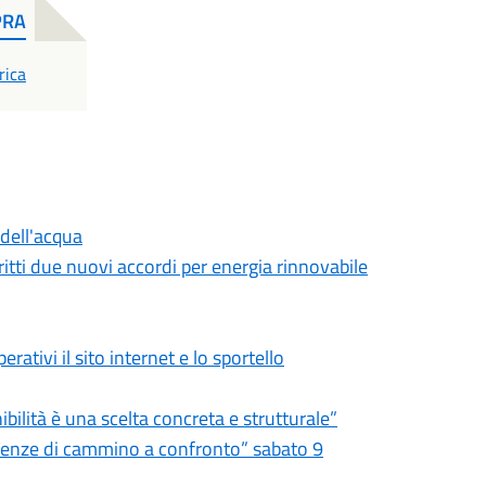
PRA
F
rica
 dell'acqua
ritti due nuovi accordi per energia rinnovabile
ivi il sito internet e lo sportello
ilità è una scelta concreta e strutturale”
ienze di cammino a confronto” sabato 9