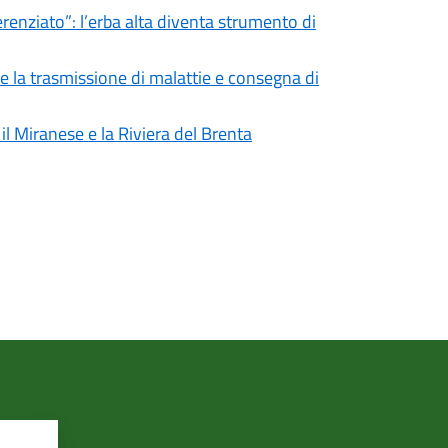
erenziato”: l’erba alta diventa strumento di
e la trasmissione di malattie e consegna di
 il Miranese e la Riviera del Brenta