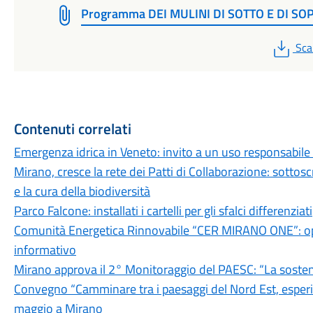
Programma DEI MULINI DI SOTTO E DI SO
PD
Sca
Contenuti correlati
Emergenza idrica in Veneto: invito a un uso responsabile
Mirano, cresce la rete dei Patti di Collaborazione: sottosc
e la cura della biodiversità
Parco Falcone: installati i cartelli per gli sfalci differenziati
Comunità Energetica Rinnovabile “CER MIRANO ONE”: operat
informativo
Mirano approva il 2° Monitoraggio del PAESC: “La sostenib
Convegno “Camminare tra i paesaggi del Nord Est, esper
maggio a Mirano