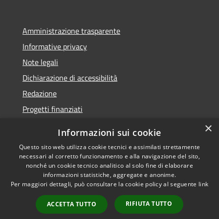
Amministrazione trasparente
Informative privacy
Note legali
Dichiarazione di accessibilità
Redazione
Progetti finanziati
×
Informazioni sui cookie
Questo sito web utilizza cookie tecnici e assimilati strettamente
necessari al corretto funzionamento e alla navigazione del sito,
RSS
Dichiarazione di
nonché un cookie tecnico analitico al solo fine di elaborare
Accessibilità
accessibilità
• Copyright ©
informazioni statistiche, aggregate e anonime.
Privacy
2021 • Comune di Mirano
Per maggiori dettagli, può consultare la cookie policy al seguente
link
Cookie
• Powered by
Mappa del sito
Municipium
•
Accesso
RIFIUTA TUTTO
ACCETTA TUTTO
redazione