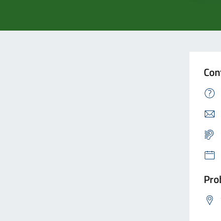
Con
Prob