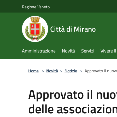
Salta al contenuto principale
Regione Veneto
Città di Mirano
Amministrazione
Novità
Servizi
Vivere 
Home
>
Novità
>
Notizie
>
Approvato il nuovo
Approvato il nu
delle associazion