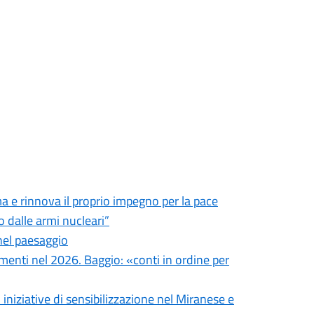
 e rinnova il proprio impegno per la pace
 dalle armi nucleari”
nel paesaggio
imenti nel 2026. Baggio: «conti in ordine per
 iniziative di sensibilizzazione nel Miranese e