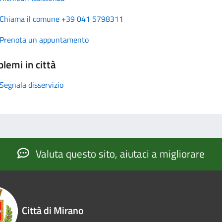
Chiama il comune +39 041 5798311
Prenota un appuntamento
lemi in città
Segnala disservizio
Valuta questo sito, aiutaci a migliorare
Città di Mirano