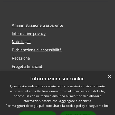
Amministrazione trasparente
Informative privacy
Note legali
Dichiarazione di accessibilità
Redazione
Progetti finanziati
×
Informazioni sui cookie
Questo sito web utilizza cookie tecnici e assimilati strettamente
necessari al corretto funzionamento e alla navigazione del sito,
RSS
Dichiarazione di
nonché un cookie tecnico analitico al solo fine di elaborare
Accessibilità
accessibilità
• Copyright ©
informazioni statistiche, aggregate e anonime.
Privacy
2021 • Comune di Mirano
Per maggiori dettagli, può consultare la cookie policy al seguente
link
Cookie
• Powered by