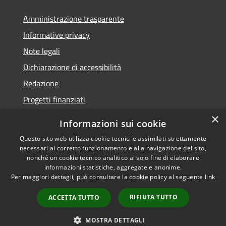
Amministrazione trasparente
Informative privacy
Note legali
Dichiarazione di accessibilità
Redazione
Progetti finanziati
×
Informazioni sui cookie
Questo sito web utilizza cookie tecnici e assimilati strettamente
necessari al corretto funzionamento e alla navigazione del sito,
RSS
Dichiarazione di
nonché un cookie tecnico analitico al solo fine di elaborare
Accessibilità
accessibilità
• Copyright ©
informazioni statistiche, aggregate e anonime.
Privacy
2021 • Comune di Mirano
Per maggiori dettagli, può consultare la cookie policy al seguente
link
Cookie
• Powered by
Mappa del sito
RIFIUTA TUTTO
Municipium
•
Accesso
ACCETTA TUTTO
redazione
MOSTRA DETTAGLI