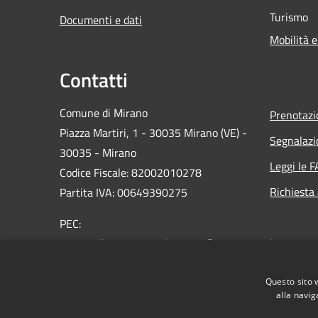
Turismo
Documenti e dati
Mobilità e
Contatti
Comune di Mirano
Prenotaz
Piazza Martiri, 1 - 30035 Mirano (VE) -
Segnalazi
30035 - Mirano
Leggi le 
Codice Fiscale: 82002010278
Richiesta
Partita IVA: 00649390275
PEC:
protocollo.comune.mirano.ve@pecveneto.it
Centralino Unico: 0039 041 5798311
Questo sito 
alla navig