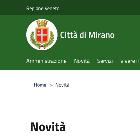
Salta al contenuto principale
Regione Veneto
Città di Mirano
Amministrazione
Novità
Servizi
Vivere 
Home
>
Novità
Novità