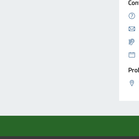
Con
Prob