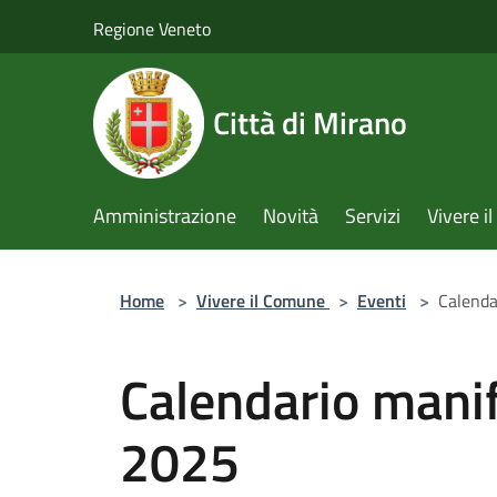
Salta al contenuto principale
Regione Veneto
Città di Mirano
Amministrazione
Novità
Servizi
Vivere 
Home
>
Vivere il Comune
>
Eventi
>
Calenda
Calendario manif
2025